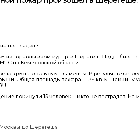
ной пожар произошел в Шерегеше: 
 не пострадали
а» на горнолыжном курорте Шерегеш. Подробности
а МЧС по Кемеровской области.
ела крыша открытым пламенем. В результате сгоре
ши. Общая площадь пожара — 36 кв. м. Причину ус
RU.
ние покинули 15 человек, никто не пострадал. На м