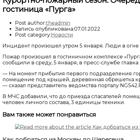
Курортно-пожарный сезон. Очеред
гостиница «Пурга»
Post author:
theadmin
Запись опубликована:
07.01.2022
Post category:
Новости
Инцидент произошел утром 5 января. Люди в огне
Пожар произошел в гостиничном комплексе «Пург
сообщили в среду, 5 января, в пресс-службе главк
— На момент прибытия первого подразделения гор
помещение под крышей, деревянная обрешетка кры
— сказал представитель ведомства порталу NGS42.
В МЧС добавили, что до приезда спасателей помеще
человек личного состава, 3 единицы техники.
Вам также может понравиться
Как добраться из Москвы до Шерегеша