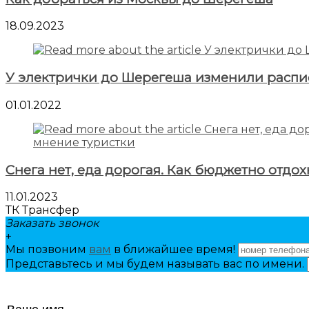
18.09.2023
У электрички до Шерегеша изменили распи
01.01.2022
Снега нет, еда дорогая. Как бюджетно отдох
11.01.2023
ТК Трансфер
Заказать звонок
+
Мы позвоним
вам
в ближайшее время!
Представьтесь и мы будем называть вас по имени.