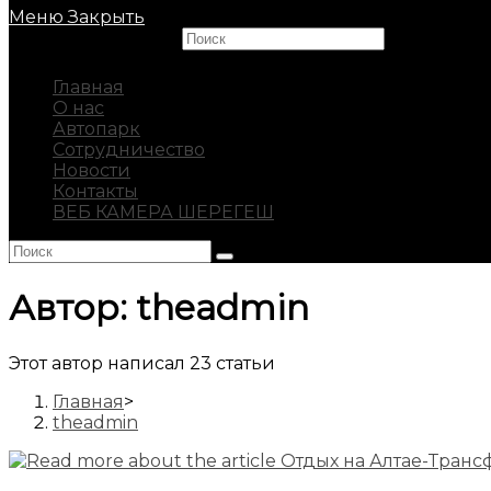
Меню
Закрыть
Search this website
Главная
О нас
Автопарк
Сотрудничество
Новости
Контакты
ВЕБ КАМЕРА ШЕРЕГЕШ
Автор:
theadmin
Этот автор написал 23 статьи
Главная
>
theadmin