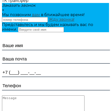
ТК Трансфер
Заказать звонок
+
Мы позвоним
вам
в ближайшее время!
Жду звонка!
Представьтесь и мы будем называть вас по
имени.