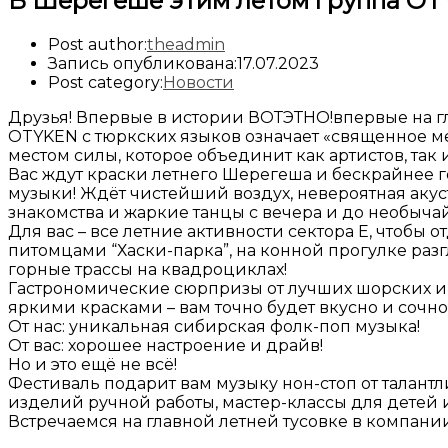
В Шерегеше этим летом группа OT
Post author:
theadmin
Запись опубликована:
17.07.2023
Post category:
Новости
Друзья! Впервые в истории ВОТЭТНО!впервые на гл
OTYKEN с тюркских языков означает «священное ме
местом силы, которое объединит как артистов, так 
Вас ждут краски летнего Шерегеша и бескрайнее г
музыки! Ждёт чистейший воздух, невероятная аку
знакомства и жаркие танцы с вечера и до необычай
Для вас – все летние активности сектора Е, чтобы 
питомцами “Хаски-парка”, на конной прогулке разг
горные трассы на квадроциклах!
Гастрономические сюрпризы от лучших шорских и 
яркими красками – вам точно будет вкусно и сочно
От нас: уникальная сибирская фолк-поп музыка!
От вас: хорошее настроение и драйв!
Но и это ещё не всё!
Фестиваль подарит вам музыку нон-стоп от талант
изделий ручной работы, мастер-классы для детей 
Встречаемся на главной летней тусовке в компани