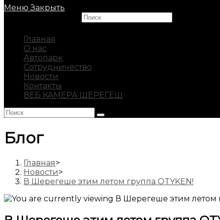
Меню
Закрыть
Search this website
Главная
О нас
Автопарк
Сотрудничество
Новости
Контакты
ВЕБ КАМЕРА ШЕРЕГЕШ
Блог
Главная
>
Новости
>
В Шерегеше этим летом группа OTYKEN!