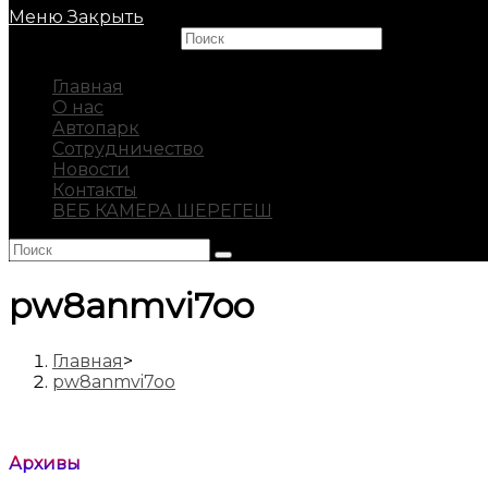
Меню
Закрыть
Search this website
Главная
О нас
Автопарк
Сотрудничество
Новости
Контакты
ВЕБ КАМЕРА ШЕРЕГЕШ
pw8anmvi7oo
Главная
>
pw8anmvi7oo
Архивы