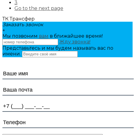
3
Go to the next page
ТК Трансфер
Заказать звонок
+
Мы позвоним
вам
в ближайшее время!
Жду звонка!
Представьтесь и мы будем называть вас по
имени.