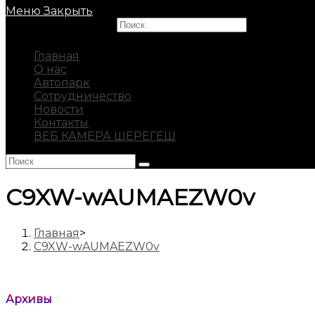
Меню
Закрыть
Search this website
Главная
О нас
Автопарк
Сотрудничество
Новости
Контакты
ВЕБ КАМЕРА ШЕРЕГЕШ
C9XW-wAUMAEZW0v
Главная
>
C9XW-wAUMAEZW0v
Архивы