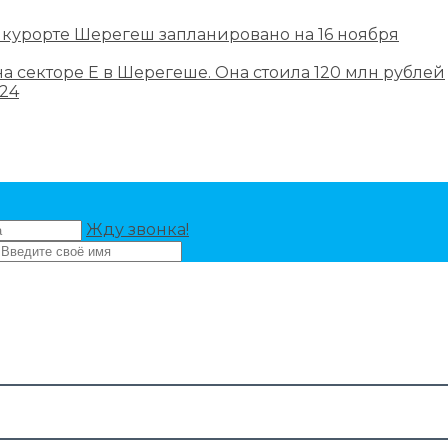
 курорте Шерегеш запланировано на 16 ноября
а секторе Е в Шерегеше. Она стоила 120 млн рублей
24
Жду звонка!