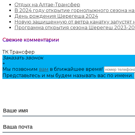
Отдых на Алтае-Трансфер
В 2024 году открытие горнолыжного сезона на
День рождения Шерегеша 2024
Новую защищенную от ветра канатку запустят н
Программа открытия сезона Шерегеш 2023-20
Свежие комментарии
ТК Трансфер
Заказать звонок
+
Мы позвоним
вам
в ближайшее время!
Представьтесь и мы будем называть вас по имени.