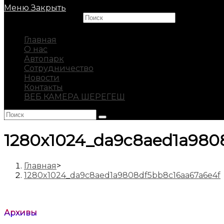
Меню
Закрыть
Search this website
Главная
О нас
Автопарк
Сотрудничество
Новости
Контакты
ВЕБ КАМЕРА ШЕРЕГЕШ
1280x1024_da9c8aed1a980
Главная
>
1280x1024_da9c8aed1a9808df5bb8c16aa67a6e4f
Архивы